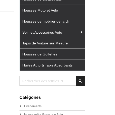
Housses Moto et Vélo
Housses de mobilier de jardin
Soin et Accessoires Auto
Tapis de Voiture sur Mesure
Housses de Golfettes
Huiles Auto & Tapis Absorbants
Chercher
Chercher
Catégories
Evénements
Nouveautés Protection Auto