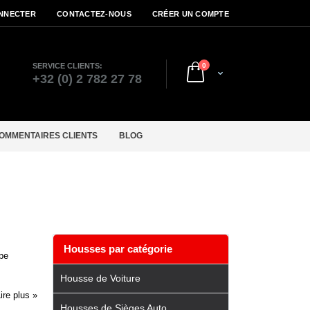
NNECTER
CONTACTEZ-NOUS
CRÉER UN COMPTE
articles
SERVICE CLIENTS:
0
Cart
r
+32 (0) 2 782 27 78
OMMENTAIRES CLIENTS
BLOG
Housses par catégorie
ype
Housse de Voiture
ire plus »
Housses de Sièges Auto