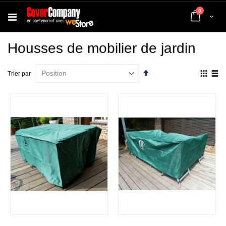
articles
0
Cart
Housses de mobilier de jardin
Par
Affich
Trier par
ordre
en
décroissant
Grille
List