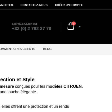
NNECTER
CONTACTEZ-NOUS
CRÉER UN COMPTE
articles
SERVICE CLIENTS:
0
Cart
r
+32 (0) 2 782 27 78
OMMENTAIRES CLIENTS
BLOG
ction et Style
 mesure
conçues pour les
modèles CITROEN
.
t une touche élégante.
les offrent une protection et un rendu