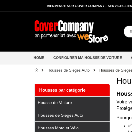
BIENVENUE SUR COVER COMPANY - SERVICECLIENT
HOME
CONFIGURER MA HOUSSE DE VOITURE
Accueil
Housses de Siège
Housses de Sièges Auto
Hou
Housses par catégorie
Houss
Votre v
Housse de Voiture
Protége
Housses de Sièges Auto
Pourquo
Housses Moto et Vélo
i