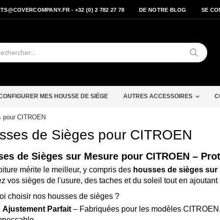
S@COVERCOMPANY.FR - +32 (0) 2 782 27 78
DE NOTRE BLOG
SE CO
Cherche
CONFIGURER MES HOUSSE DE SIÉGE
AUTRES ACCESSOIRES
C
s pour CITROEN
sses de Sièges pour CITROEN
es de Sièges sur Mesure pour CITROEN – Prote
oiture mérite le meilleur, y compris des
housses de sièges sur
z vos sièges de l'usure, des taches et du soleil tout en ajoutan
i choisir nos housses de sièges ?
✅
Ajustement Parfait
– Fabriquées pour les modèles CITROEN, el
mpeccable.