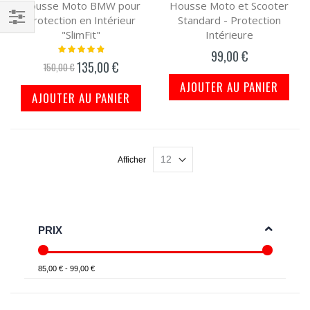
Housse Moto BMW pour
Housse Moto et Scooter
Protection en Intérieur
Standard - Protection
"SlimFit"
Intérieure
Filtrer
Notation:
99,00 €
par
100%
135,00 €
Prix
150,00 €
spécial
AJOUTER AU PANIER
AJOUTER AU PANIER
Afficher
PRIX
85,00 € - 99,00 €