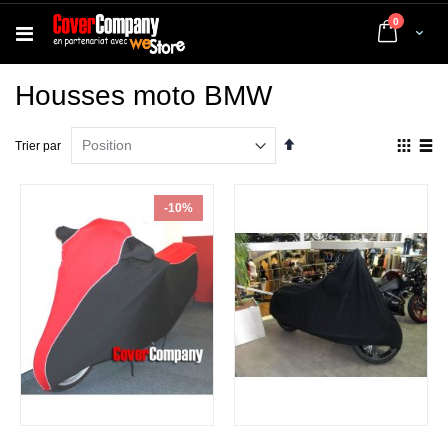
articles
0
Cart
Housses moto BMW
Par
Affich
Trier par
ordre
en
décroissant
Grille
List
-10%