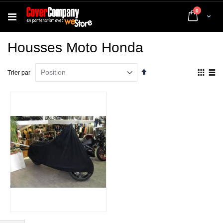
articles
0
Cart
Housses Moto Honda
Par
Affich
Trier par
ordre
en
décroissant
Grille
List