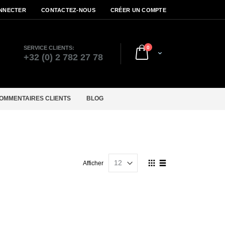
NNECTER
CONTACTEZ-NOUS
CRÉER UN COMPTE
articles
SERVICE CLIENTS:
0
Cart
r
+32 (0) 2 782 27 78
OMMENTAIRES CLIENTS
BLOG
Afficher
Afficher
en
Grille
Liste