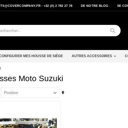
S@COVERCOMPANY.FR - +32 (0) 2 782 27 78
DE NOTRE BLOG
SE CO
Cherche
CONFIGURER MES HOUSSE DE SIÉGE
AUTRES ACCESSOIRES
C
i
sses Moto Suzuki
Par
ordre
décroissant