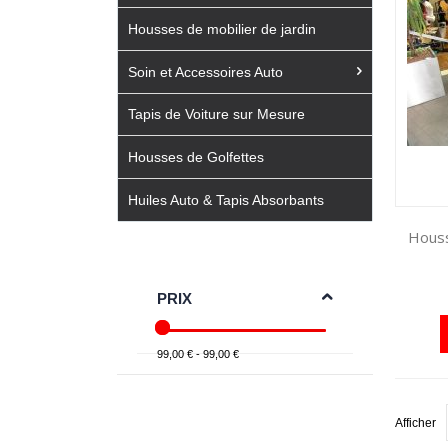
Housses de mobilier de jardin
Soin et Accessoires Auto
Tapis de Voiture sur Mesure
Housses de Golfettes
Huiles Auto & Tapis Absorbants
Houss
PRIX
99,00 € - 99,00 €
Afficher