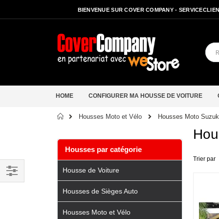
BIENVENUE SUR COVER COMPANY - SERVICECLIENT
HOME
CONFIGURER MA HOUSSE DE VOITURE
Accueil
Housses Moto Suzuk
Housses Moto et Vélo
Hou
Housses par catégorie
Trier par
Housse de Voiture
Filtrer
Housses de Sièges Auto
par
Housses Moto et Vélo