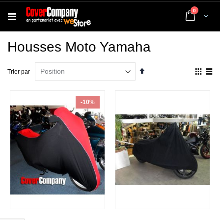
articles
0
Cart
Housses Moto Yamaha
Par
Affich
Trier par
ordre
en
décroissant
Grille
List
-10%