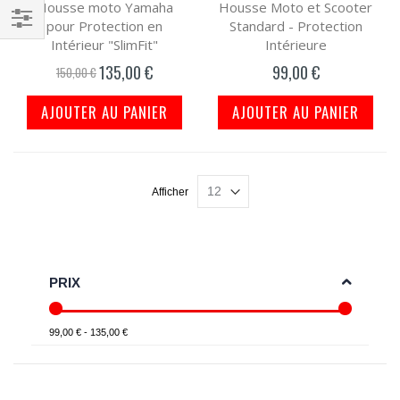
Housse moto Yamaha
Housse Moto et Scooter
pour Protection en
Standard - Protection
Filtrer
Intérieur "SlimFit"
Intérieure
par
135,00 €
99,00 €
Prix
150,00 €
spécial
AJOUTER AU PANIER
AJOUTER AU PANIER
Afficher
PRIX
99,00 € - 135,00 €