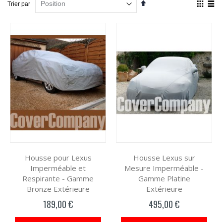
Par
Affich
Trier par
ordre
en
décroissant
Grille
List
Housse pour Lexus
Housse Lexus sur
Imperméable et
Mesure Imperméable -
Respirante - Gamme
Gamme Platine
Bronze Extérieure
Extérieure
189,00 €
495,00 €