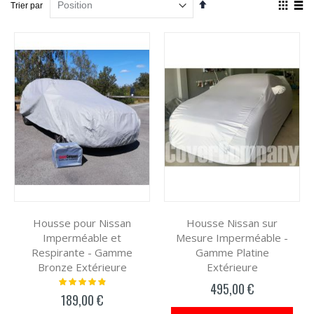
Par
Affich
Trier par
ordre
en
décroissant
Grille
List
Housse pour Nissan
Housse Nissan sur
Imperméable et
Mesure Imperméable -
Respirante - Gamme
Gamme Platine
Bronze Extérieure
Extérieure
Notation:
495,00 €
100%
189,00 €