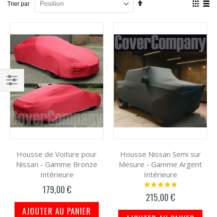
Par
Affich
Trier par
ordre
en
décroissant
Grille
List
Filtrer
par
Housse de Voiture pour
Housse Nissan Semi sur
Nissan - Gamme Bronze
Mesure - Gamme Argent
Intérieure
Intérieure
Notation:
179,00 €
100%
215,00 €
AJOUTER AU PANIER