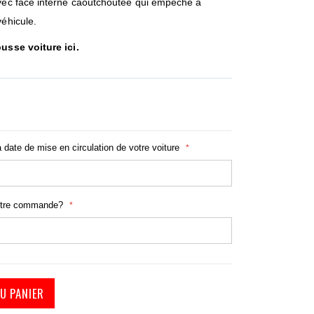
avec face interne caoutchoutée qui empêche à
véhicule.
usse voiture ici
.
a date de mise en circulation de votre voiture
otre commande?
U PANIER