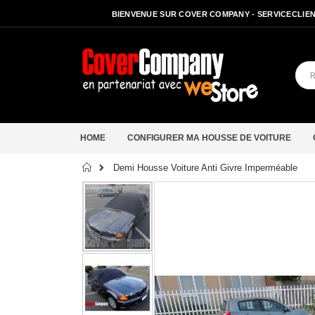
BIENVENUE SUR COVER COMPANY - SERVICECLIENT
HOME
CONFIGURER MA HOUSSE DE VOITURE
Accueil
Demi Housse Voiture Anti Givre Imperméable
Passer
à
la
fin
de
la
galerie
d’images