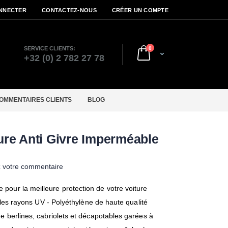
NNECTER
CONTACTEZ-NOUS
CRÉER UN COMPTE
articles
SERVICE CLIENTS:
0
Cart
r
+32 (0) 2 782 27 78
OMMENTAIRES CLIENTS
BLOG
re Anti Givre Imperméable
z votre commentaire
pour la meilleure protection de votre voiture
et les rayons UV - Polyéthylène de haute qualité
ge berlines, cabriolets et décapotables garées à