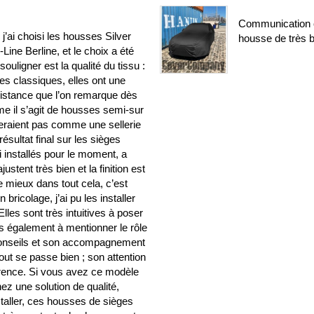
Communication c
’ai choisi les housses Silver
housse de très b
ine Berline, et le choix a été
ouligner est la qualité du tissu :
es classiques, elles ont une
sistance que l’on remarque dès
me il s’agit de housses semi-sur
seraient pas comme une sellerie
résultat final sur les sièges
ai installés pour le moment, a
stent très bien et la finition est
e mieux dans tout cela, c’est
ricolage, j’ai pu les installer
les sont très intuitives à poser
ens également à mentionner le rôle
 conseils et son accompagnement
out se passe bien ; son attention
fférence. Si vous avez ce modèle
ez une solution de qualité,
nstaller, ces housses de sièges