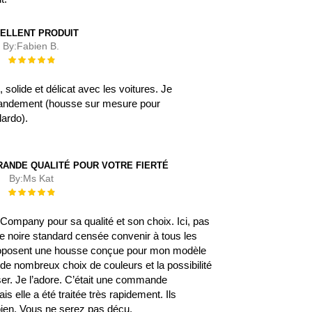
ELLENT PRODUIT
By:
Fabien B.
Évaluation :
100%
, solide et délicat avec les voitures. Je
ndement (housse sur mesure pour
lardo).
RANDE QUALITÉ POUR VOTRE FIERTÉ
By:
Ms Kat
Évaluation :
100%
rCompany pour sa qualité et son choix. Ici, pas
e noire standard censée convenir à tous les
proposent une housse conçue pour mon modèle
 de nombreux choix de couleurs et la possibilité
ser. Je l’adore. C’était une commande
ais elle a été traitée très rapidement. Ils
en. Vous ne serez pas déçu.