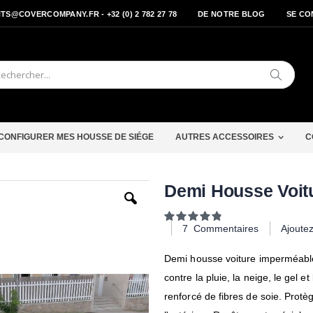
S@COVERCOMPANY.FR - +32 (0) 2 782 27 78
DE NOTRE BLOG
SE CO
Cherche
CONFIGURER MES HOUSSE DE SIÉGE
AUTRES ACCESSOIRES
C
Passer
Demi Housse Voitu
au
début
Notation:
de
97
100
% of
7
Commentaires
Ajoute
la
Galerie
d’images
Demi housse voiture imperméable 
contre la pluie, la neige, le gel 
renforcé de fibres de soie. Protè