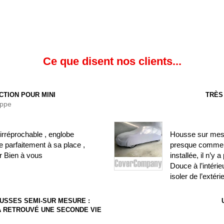
Ce que disent nos clients...
CTION POUR MINI
TRÈS
ippe
irréprochable , englobe
Housse sur mesure
 parfaitement à sa place ,
presque comme si
r Bien à vous
installée, il n’y
Douce à l’intéri
isoler de l’extéri
USSES SEMI-SUR MESURE :
) A RETROUVÉ UNE SECONDE VIE