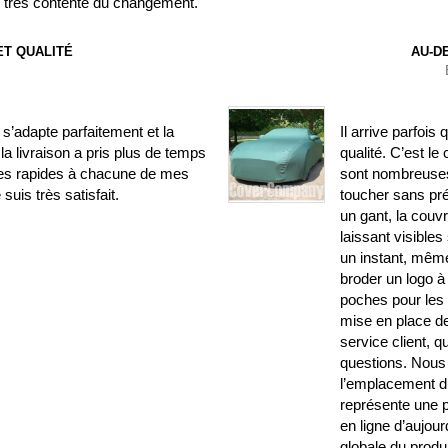
is très contente du changement.
T QUALITÉ
AU-D
’adapte parfaitement et la
Il arrive parfois
la livraison a pris plus de temps
qualité. C’est le
ses rapides à chacune de mes
sont nombreuses.
uis très satisfait.
toucher sans pr
un gant, la couv
laissant visible
un instant, même
broder un logo à 
poches pour les r
mise en place de 
service client, 
questions. Nous 
l’emplacement du
représente une p
en ligne d’aujourd
globale du produi