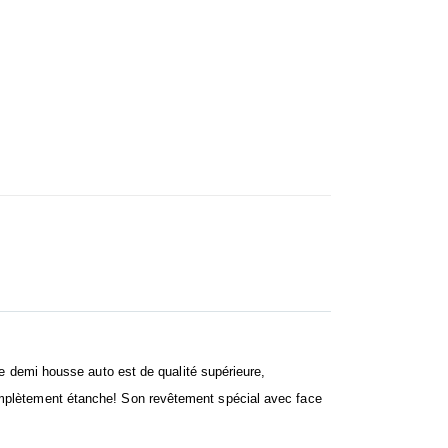
demi housse voiture bmw
e demi housse auto est de qualité supérieure,
complètement étanche! Son revêtement spécial avec face