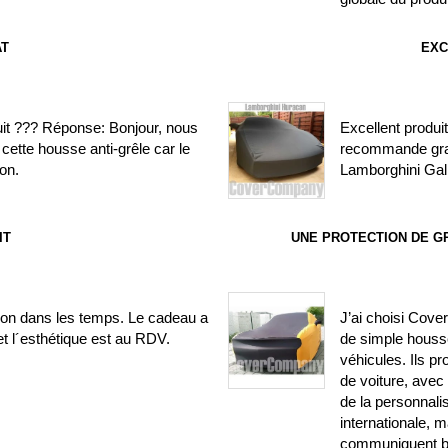
AT
EXC
uit ??? Réponse: Bonjour, nous
Excellent produit
cette housse anti-grêle car le
recommande gra
on.
Lamborghini Gal
IT
UNE PROTECTION DE G
ison dans les temps. Le cadeau a
J’ai choisi Cove
t l´esthétique est au RDV.
de simple houss
véhicules. Ils 
de voiture, avec
de la personnali
internationale, m
communiquent bi