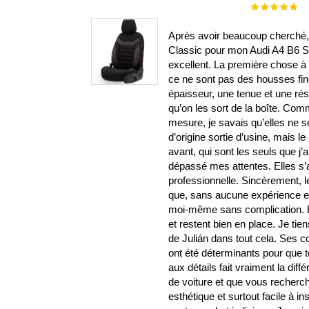
Évaluation :
100%
Après avoir beaucoup cherché, j
Classic pour mon Audi A4 B6 S-L
excellent. La première chose à s
ce ne sont pas des housses fin
épaisseur, une tenue et une ré
qu’on les sort de la boîte. Com
mesure, je savais qu’elles ne 
d’origine sortie d’usine, mais le 
avant, qui sont les seuls que j’
dépassé mes attentes. Elles s’aju
professionnelle. Sincèrement, l
que, sans aucune expérience en b
moi-même sans complication. El
et restent bien en place. Je ti
de Julián dans tout cela. Ses
ont été déterminants pour que t
aux détails fait vraiment la di
de voiture et que vous recherch
esthétique et surtout facile à i