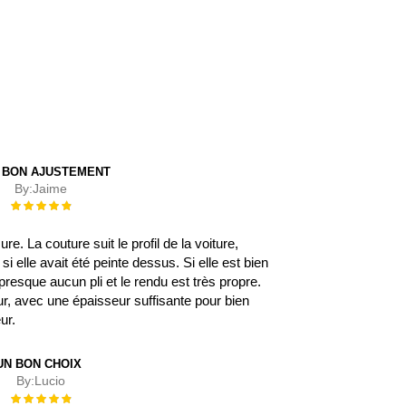
 BON AJUSTEMENT
By:
Jaime
Évaluation :
100%
. La couture suit le profil de la voiture,
 elle avait été peinte dessus. Si elle est bien
 a presque aucun pli et le rendu est très propre.
eur, avec une épaisseur suffisante pour bien
eur.
UN BON CHOIX
By:
Lucio
Évaluation :