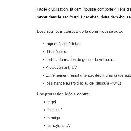
Facile d’utilisation, la demi housse comporte 4 liens 
ranger dans le sac fourni à cet effet. Notre demi-hous
Descriptif et matériaux de la demi housse auto:
• Imperméabilité totale
e
• Ultra léger
• Evite la formation de gel sur le véhicule
• Protection anti-UV
• Extrêmement résistante aux déchirures grâce aux 
• Résistance au froid et au gel (jusqu’à -40°C)
Une protection idéale contre:
• le gel
• l'humidité
• la neige
• les rayons UV