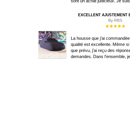
sont un achat judicieux. Je su
EXCELLENT AJUSTEMENT E
By:
RBS
Évaluation :
100%
La housse que j’ai commandée s
qualité est excellente. Même si 
que prévu, j’ai reçu des répon
demandes. Dans l’ensemble, je s