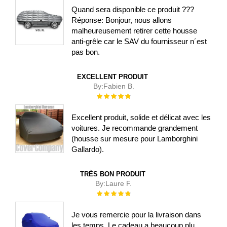
Quand sera disponible ce produit ???
Réponse: Bonjour, nous allons
malheureusement retirer cette housse
anti-grêle car le SAV du fournisseur n´est
pas bon.
EXCELLENT PRODUIT
By:
Fabien B.
Évaluation :
100%
Excellent produit, solide et délicat avec les
voitures. Je recommande grandement
(housse sur mesure pour Lamborghini
Gallardo).
TRÈS BON PRODUIT
By:
Laure F.
Évaluation :
100%
Je vous remercie pour la livraison dans
les temps. Le cadeau a beaucoup plu.