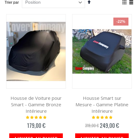
Par
Affich
Trier par
ordre
en
décroissant
Grille
List
-22%
Housse de Voiture pour
Housse Smart sur
Smart - Gamme Bronze
Mesure - Gamme Platine
Intérieure
Intérieure
Notation:
Notation:
100%
100%
179,00 €
249,00 €
Prix
319,00 €
spécial