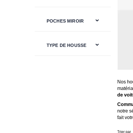
POCHES MIROIR
TYPE DE HOUSSE
Nos hou
matéria
de voit
Comman
notre s
fait vo
Trier par