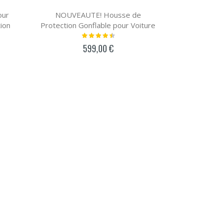
our
NOUVEAUTE! Housse de
ion
Protection Gonflable pour Voiture
Notation:
93%
599,00 €
AJOUTER AU PANIER