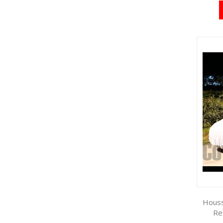
Houss
Re