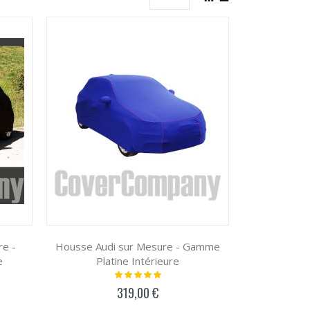
en
Grille
Liste
re -
Housse Audi sur Mesure - Gamme
e
Platine Intérieure
Notation:
100%
319,00 €