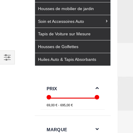
Housses de mobilier de jardin
Soin et Accessoires Auto
Tapis de Voiture sur Mesure
Housses de Golfettes
Huiles Auto & Tapis Absorbants
Filtrer
par
PRIX
69,00 € - 695,00 €
MARQUE