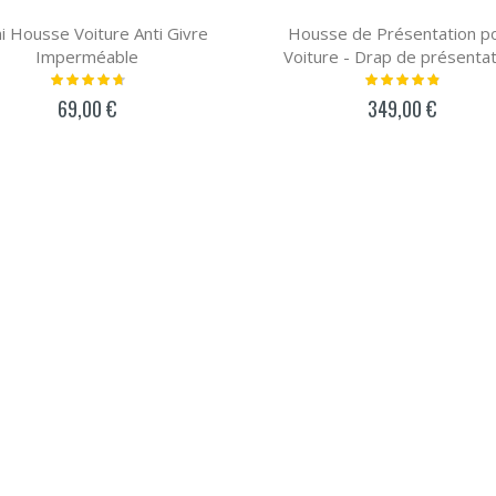
 Housse Voiture Anti Givre
Housse de Présentation p
Imperméable
Voiture - Drap de présentat
Notation:
Notation:
97%
100%
69,00 €
349,00 €
AJOUTER AU PANIER
AJOUTER AU PANIER