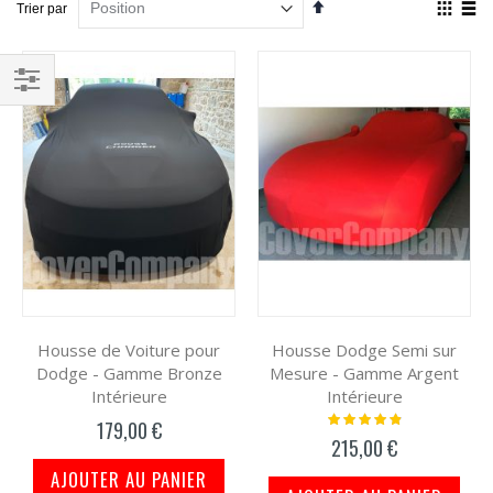
Par
Affich
Trier par
ordre
en
décroissant
Grille
List
Filtrer
par
Housse de Voiture pour
Housse Dodge Semi sur
Dodge - Gamme Bronze
Mesure - Gamme Argent
Intérieure
Intérieure
Notation:
179,00 €
100%
215,00 €
AJOUTER AU PANIER