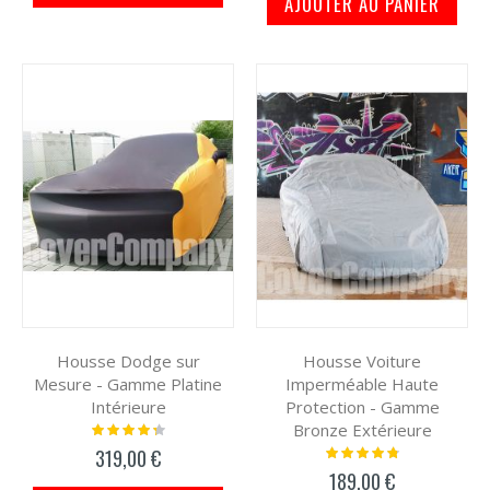
AJOUTER AU PANIER
Housse Dodge sur
Housse Voiture
Mesure - Gamme Platine
Imperméable Haute
Intérieure
Protection - Gamme
Bronze Extérieure
Notation:
90%
Notation:
319,00 €
99%
189,00 €