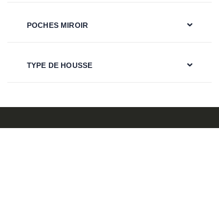
POCHES MIROIR
TYPE DE HOUSSE
Chez Cover Company, nous proposons une large gamme de
housses de voiture. Notre portefeuille comprend des housses
de voiture standard et sur mesure, des housses de siège, des
housses de mobilier de jardin, des housses de moto et autres.