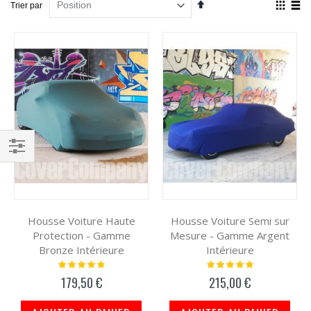
Par
Affich
Trier par
ordre
en
décroissant
Grille
List
Filtrer
par
Housse Voiture Haute
Housse Voiture Semi sur
Protection - Gamme
Mesure - Gamme Argent
Bronze Intérieure
Intérieure
Notation:
Notation:
100%
100%
179,50 €
215,00 €