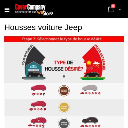
articles
0
Cart
Housses voiture Jeep