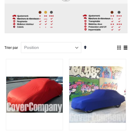
Par
Affich
Trier par
ordre
en
décroissant
Grille
List