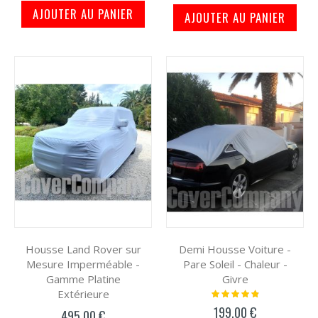
AJOUTER AU PANIER
AJOUTER AU PANIER
Housse Land Rover sur
Demi Housse Voiture -
Mesure Imperméable -
Pare Soleil - Chaleur -
Gamme Platine
Givre
Extérieure
Notation:
100%
199,00 €
495,00 €