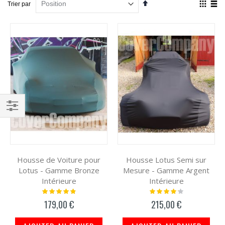
Par
Affich
Trier par
ordre
en
décroissant
Grille
List
Filtrer
par
Housse de Voiture pour
Housse Lotus Semi sur
Lotus - Gamme Bronze
Mesure - Gamme Argent
Intérieure
Intérieure
Notation:
Notation:
100%
87%
179,00 €
215,00 €