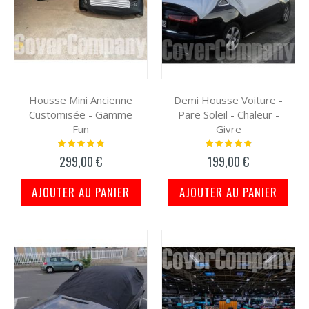
Housse Mini Ancienne
Demi Housse Voiture -
Customisée - Gamme
Pare Soleil - Chaleur -
Fun
Givre
Notation:
Notation:
99%
100%
299,00 €
199,00 €
AJOUTER AU PANIER
AJOUTER AU PANIER