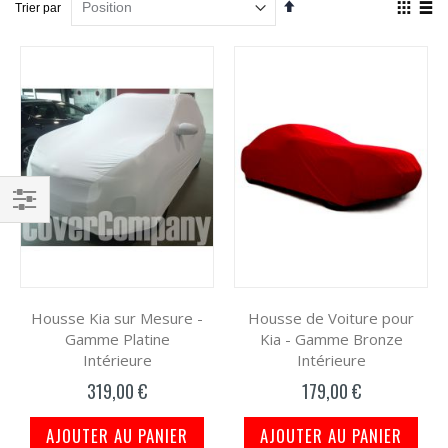
Par
Affich
Trier par
ordre
en
décroissant
Grille
List
Filtrer
par
Housse Kia sur Mesure -
Housse de Voiture pour
Gamme Platine
Kia - Gamme Bronze
Intérieure
Intérieure
319,00 €
179,00 €
AJOUTER AU PANIER
AJOUTER AU PANIER