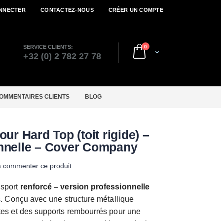
NNECTER
CONTACTEZ-NOUS
CRÉER UN COMPTE
articles
SERVICE CLIENTS:
0
Cart
r
+32 (0) 2 782 27 78
OMMENTAIRES CLIENTS
BLOG
our Hard Top (toit rigide) –
onnelle – Cover Company
à commenter ce produit
nsport
renforcé – version professionnelle
ts. Conçu avec une structure métallique
ntes et des supports rembourrés pour une