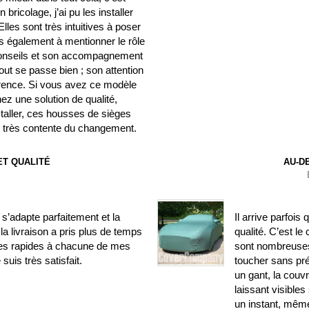
ricolage, j’ai pu les installer
les sont très intuitives à poser
ens également à mentionner le rôle
 conseils et son accompagnement
out se passe bien ; son attention
fférence. Si vous avez ce modèle
ez une solution de qualité,
nstaller, ces housses de sièges
is très contente du changement.
T QUALITÉ
AU-D
’adapte parfaitement et la
Il arrive parfois
la livraison a pris plus de temps
qualité. C’est le
ses rapides à chacune de mes
sont nombreuses.
uis très satisfait.
toucher sans pr
un gant, la couv
laissant visible
un instant, même