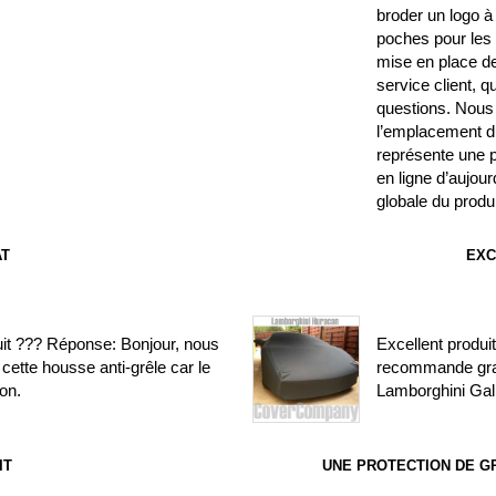
broder un logo à 
poches pour les r
mise en place de 
service client, 
questions. Nous 
l’emplacement du
représente une p
en ligne d’aujourd
globale du produi
AT
EXC
uit ??? Réponse: Bonjour, nous
Excellent produit
cette housse anti-grêle car le
recommande gra
on.
Lamborghini Gal
IT
UNE PROTECTION DE G