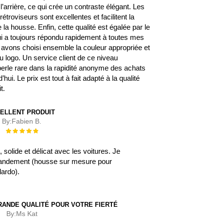
l’arrière, ce qui crée un contraste élégant. Les
étroviseurs sont excellentes et facilitent la
la housse. Enfin, cette qualité est égalée par le
qui a toujours répondu rapidement à toutes mes
avons choisi ensemble la couleur appropriée et
 logo. Un service client de ce niveau
erle rare dans la rapidité anonyme des achats
’hui. Le prix est tout à fait adapté à la qualité
t.
ELLENT PRODUIT
By:
Fabien B.
Évaluation :
100%
, solide et délicat avec les voitures. Je
ndement (housse sur mesure pour
lardo).
RANDE QUALITÉ POUR VOTRE FIERTÉ
By:
Ms Kat