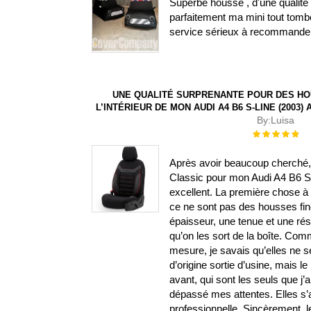
Superbe housse , d'une qualité 
parfaitement ma mini tout tombe
service sérieux à recommande
UNE QUALITÉ SURPRENANTE POUR DES HO
L’INTÉRIEUR DE MON AUDI A4 B6 S-LINE (2003
By:
Luisa
Évaluation :
100%
Après avoir beaucoup cherché, j
Classic pour mon Audi A4 B6 S-L
excellent. La première chose à s
ce ne sont pas des housses fin
épaisseur, une tenue et une ré
qu’on les sort de la boîte. Com
mesure, je savais qu’elles ne 
d’origine sortie d’usine, mais le 
avant, qui sont les seuls que j’
dépassé mes attentes. Elles s’aju
professionnelle. Sincèrement, l