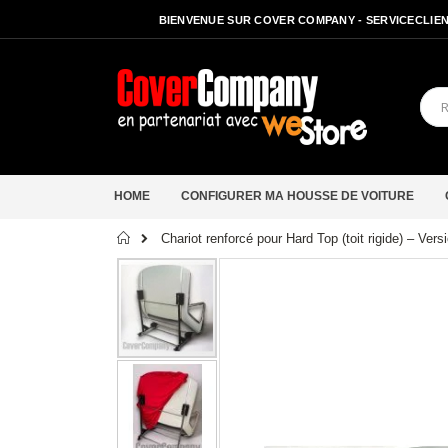
BIENVENUE SUR COVER COMPANY - SERVICECLIENT
HOME
CONFIGURER MA HOUSSE DE VOITURE
Accueil
Chariot renforcé pour Hard Top (toit rigide) – Ve
Passer
à
la
fin
de
la
galerie
d’images