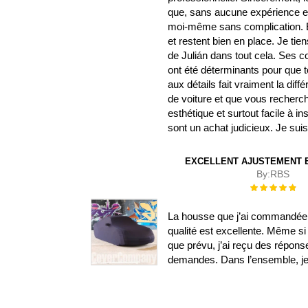
que, sans aucune expérience en b
moi-même sans complication. El
et restent bien en place. Je ti
de Julián dans tout cela. Ses
ont été déterminants pour que t
aux détails fait vraiment la di
de voiture et que vous recherch
esthétique et surtout facile à i
sont un achat judicieux. Je su
EXCELLENT AJUSTEMENT E
By:
RBS
Évaluation :
100%
La housse que j’ai commandée s
qualité est excellente. Même si 
que prévu, j’ai reçu des répon
demandes. Dans l’ensemble, je s