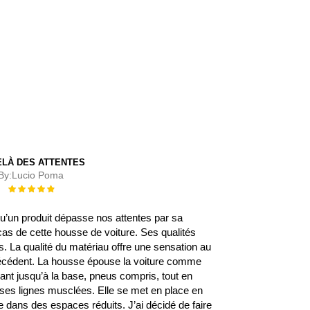
ELÀ DES ATTENTES
By:
Lucio Poma
Évaluation :
100%
 qu’un produit dépasse nos attentes par sa
 cas de cette housse de voiture. Ses qualités
 La qualité du matériau offre une sensation au
écédent. La housse épouse la voiture comme
rant jusqu’à la base, pneus compris, tout en
s ses lignes musclées. Elle se met en place en
 dans des espaces réduits. J’ai décidé de faire