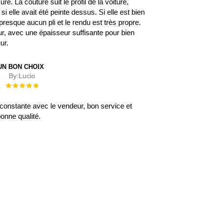
. La couture suit le profil de la voiture,
 elle avait été peinte dessus. Si elle est bien
 a presque aucun pli et le rendu est très propre.
eur, avec une épaisseur suffisante pour bien
eur.
UN BON CHOIX
By:
Lucio
Évaluation :
100%
onstante avec le vendeur, bon service et
onne qualité.