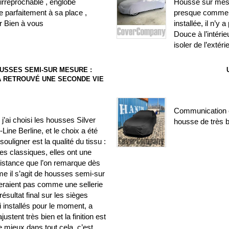
irréprochable , englobe
Housse sur mesure
 parfaitement à sa place ,
presque comme si
r Bien à vous
installée, il n’y
Douce à l’intéri
isoler de l’extéri
USSES SEMI-SUR MESURE :
) A RETROUVÉ UNE SECONDE VIE
Communication c
’ai choisi les housses Silver
housse de très b
ine Berline, et le choix a été
ouligner est la qualité du tissu :
es classiques, elles ont une
sistance que l’on remarque dès
me il s’agit de housses semi-sur
seraient pas comme une sellerie
résultat final sur les sièges
ai installés pour le moment, a
stent très bien et la finition est
e mieux dans tout cela, c’est