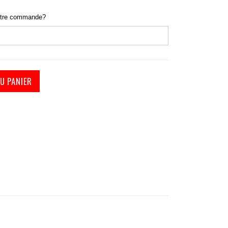
otre commande?
t rangement toit rigide decapotable
U PANIER