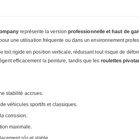
 Company
représente la version
professionnelle et haut de g
s pour une utilisation fréquente ou dans un environnement profe
e toit rigide en position verticale, réduisant tout risque de déf
tègent efficacement la peinture, tandis que les
roulettes pivota
e stabilité accrues.
 de véhicules sportifs et classiques.
la corrosion.
tion maximale.
lacement sûr et stable.