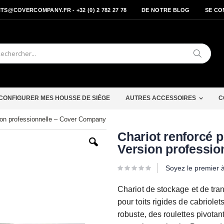
S@COVERCOMPANY.FR - +32 (0) 2 782 27 78
DE NOTRE BLOG
SE CO
Cherche
CONFIGURER MES HOUSSE DE SIÉGE
AUTRES ACCESSOIRES
C
rsion professionnelle – Cover Company
Passer
Chariot renforcé p
au
Version professi
début
de
la
Soyez le premier 
Galerie
d’images
Chariot de stockage et de tra
pour toits rigides de cabriole
robuste, des roulettes pivota