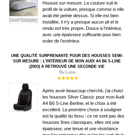
Housse sur mesure. La couture suit le
profil de la voiture, presque comme si elle
avait été peinte dessus. Si elle est bien
installée, il n’y a presque aucun pli et le
rendu est très propre. Douce à l’intérieur,
avec une épaisseur suffisante pour bien
isoler de l’extérieur.
UNE QUALITÉ SURPRENANTE POUR DES HOUSSES SEMI-
SUR MESURE : L’INTÉRIEUR DE MON AUDI A4 B6 S-LINE
(2003) A RETROUVÉ UNE SECONDE VIE
By:
Luisa
Évaluation :
100%
Après avoir beaucoup cherché, j’ai choisi
les housses Silver Classic pour mon Audi
A4 B6 S-Line Berline, et le choix a été
excellent. La première chose à souligner
est la qualité du tissu : ce ne sont pas des
housses fines classiques, elles ont une
épaisseur, une tenue et une résistance
que l’on remarque dès qu’on les sort de la