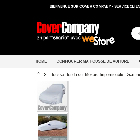
BIENVENUE SUR COVER COMPANY - SERVICECLIENT
HOME
CONFIGURER MA HOUSSE DE VOITURE
Accueil
Housse Honda sur Mesure Imperméable - Gamme 
Passer
à
la
fin
de
la
galerie
d’images