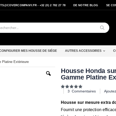
S@COVERCOMPANY.FR - +32 (0) 2 782 27 78
DE NOTRE BLOG
SE CO
Cherche
CONFIGURER MES HOUSSE DE SIÉGE
AUTRES ACCESSOIRES
C
Platine Extérieure
Passer
Housse Honda sur
au
Gamme Platine Ex
début
de
la
Notation:
Galerie
100
100
% of
3
Commentaires
Ajoute
d’images
Housse sur mesure extra dou
Fournit une protection efficace