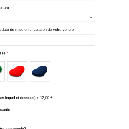
oiture
e sur mesure Honda impermeable
a date de mise en circulation de votre voiture
usse
ser lequel ci-dessous)
+
12,00 €
curité
otre commande?