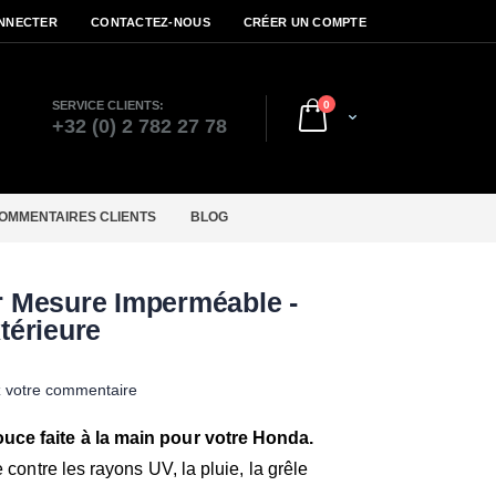
NNECTER
CONTACTEZ-NOUS
CRÉER UN COMPTE
articles
SERVICE CLIENTS:
0
Cart
r
+32 (0) 2 782 27 78
OMMENTAIRES CLIENTS
BLOG
 Mesure Imperméable -
térieure
z votre commentaire
ce faite à la main pour votre Honda.
 contre les rayons UV, la pluie, la grêle