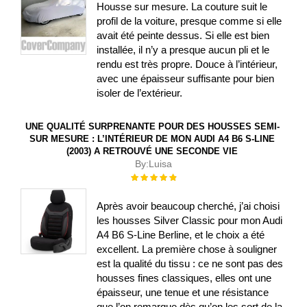
Housse sur mesure. La couture suit le
profil de la voiture, presque comme si elle
avait été peinte dessus. Si elle est bien
installée, il n’y a presque aucun pli et le
rendu est très propre. Douce à l’intérieur,
avec une épaisseur suffisante pour bien
isoler de l’extérieur.
UNE QUALITÉ SURPRENANTE POUR DES HOUSSES SEMI-
SUR MESURE : L’INTÉRIEUR DE MON AUDI A4 B6 S-LINE
(2003) A RETROUVÉ UNE SECONDE VIE
By:
Luisa
Évaluation :
100%
Après avoir beaucoup cherché, j’ai choisi
les housses Silver Classic pour mon Audi
A4 B6 S-Line Berline, et le choix a été
excellent. La première chose à souligner
est la qualité du tissu : ce ne sont pas des
housses fines classiques, elles ont une
épaisseur, une tenue et une résistance
que l’on remarque dès qu’on les sort de la