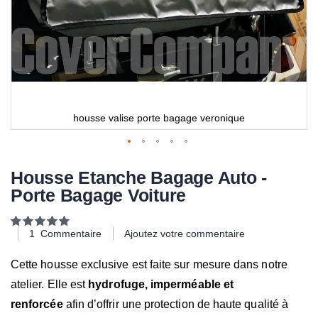
housse valise porte bagage veronique
Housse Etanche Bagage Auto -
Porte Bagage Voiture
Notation:
100
100
% of
1
Commentaire
Ajoutez votre commentaire
Cette housse exclusive est faite sur mesure dans notre
atelier. Elle est
hydrofuge, imperméable et
renforcée
afin d’offrir une protection de haute qualité à