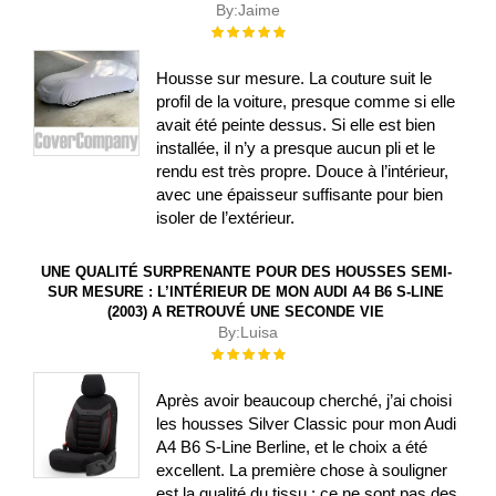
By:
Jaime
Évaluation :
100%
Housse sur mesure. La couture suit le
profil de la voiture, presque comme si elle
avait été peinte dessus. Si elle est bien
installée, il n’y a presque aucun pli et le
rendu est très propre. Douce à l’intérieur,
avec une épaisseur suffisante pour bien
isoler de l’extérieur.
UNE QUALITÉ SURPRENANTE POUR DES HOUSSES SEMI-
SUR MESURE : L’INTÉRIEUR DE MON AUDI A4 B6 S-LINE
(2003) A RETROUVÉ UNE SECONDE VIE
By:
Luisa
Évaluation :
100%
Après avoir beaucoup cherché, j’ai choisi
les housses Silver Classic pour mon Audi
A4 B6 S-Line Berline, et le choix a été
excellent. La première chose à souligner
est la qualité du tissu : ce ne sont pas des