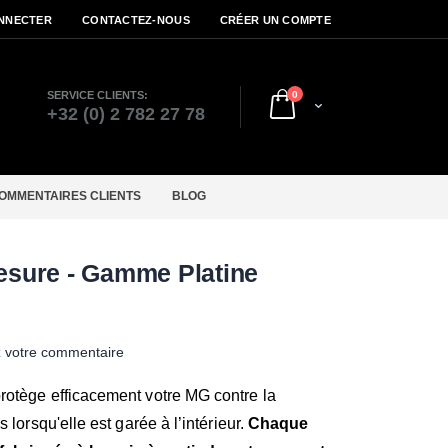
NNECTER
CONTACTEZ-NOUS
CRÉER UN COMPTE
articles
SERVICE CLIENTS:
0
Cart
r
+32 (0) 2 782 27 78
OMMENTAIRES CLIENTS
BLOG
sure - Gamme Platine
z votre commentaire
rotège efficacement votre MG contre la
 lorsqu'elle est garée à l’intérieur.
Chaque