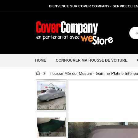
BIENVENUE SUR COVER COMPANY - SERVICECLIENT
HOME
CONFIGURER MA HOUSSE DE VOITURE
Accueil
Housse MG sur Mesure - Gamme Platine Intérieu
Passer
à
la
fin
de
la
galerie
d’images