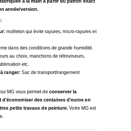
briquée à la main à partir du patron exact
on année/version.
:
ur:
molleton qui évite rayures,
micro-rayures et
me dans des conditions de grande humidité.
urs au choix, manchons de rétroviseurs,
ublimation etc.
 à ranger:
Sac de transport/rangement
 pour MG vous permet de
conserver la
 d'économiser des centaines d'euros en
tres petits travaux de peinture.
Votre MG est
e.