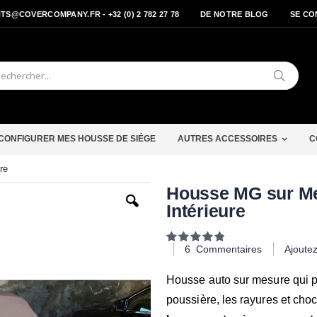
S@COVERCOMPANY.FR - +32 (0) 2 782 27 78
DE NOTRE BLOG
SE CO
Cherche
CONFIGURER MES HOUSSE DE SIÉGE
AUTRES ACCESSOIRES
C
re
Passer
Housse MG sur Me
au
Intérieure
début
de
la
Notation:
Galerie
98
100
% of
6
Commentaires
Ajoute
d’images
Housse auto sur mesure qui p
poussière, les rayures et chocs