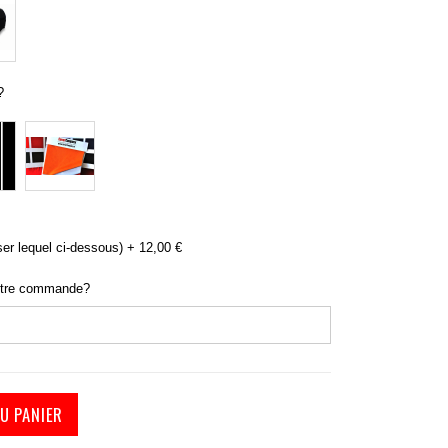
?
ser lequel ci-dessous)
+
12,00 €
otre commande?
U PANIER