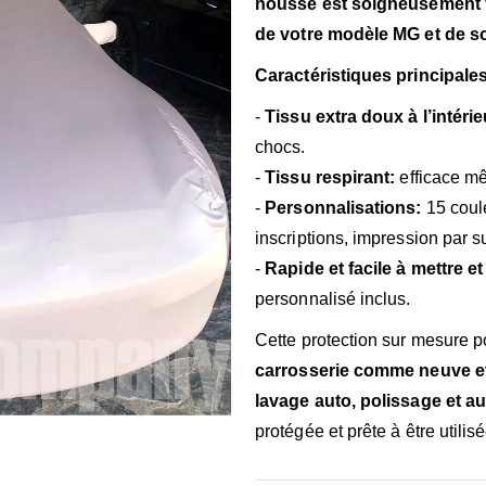
housse est soigneusement fa
de votre modèle MG et de s
Caractéristiques principales
-
Tissu extra doux à l’intérie
chocs.
-
Tissu respirant:
efficace mê
-
Personnalisations:
15 coule
inscriptions, impression par s
-
Rapide et facile à mettre et
personnalisé inclus.
Cette protection sur mesure
carrosserie comme neuve et
lavage auto, polissage et au
protégée et prête à être utilisé