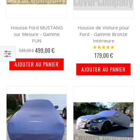
Housse Ford MUSTANG
Housse de Voiture pour
sur Mesure - Gamme
Ford - Gamme Bronze
FUN
Intérieure
Notation:
499,00 €
Prix
599,00 €
100%
179,00 €
spécial
Filtrer
AJOUTER AU PANIER
AJOUTER AU PANIER
par