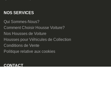
NOS SERVICES
Qui Sommes-Nous?
Comment Choisir Housse Voiture?
Nos Housses de Voiture
Housses pour Véhicules de Collection
Conditions de Vente
Politique relative aux cookies
CONTACT
Nous répondons à vos questions sous 24H maximum par
courriel. Si vous souhaitez être rappelé(e), demandez le et
nous vous contacterons par téléphone.
ServiceClients@covercompany.fr
+32 (0) 2 782 27 78
Site Cover Company France