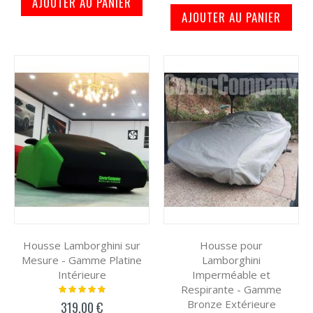
AJOUTER AU PANIER
AJOUTER AU PANIER
Housse Lamborghini sur
Housse pour
Mesure - Gamme Platine
Lamborghini
Intérieure
Imperméable et
Respirante - Gamme
Notation:
100%
Bronze Extérieure
319,00 €