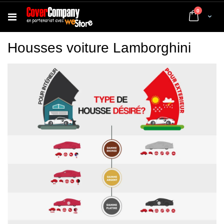
articles
0
Cart
Housses voiture Lamborghini