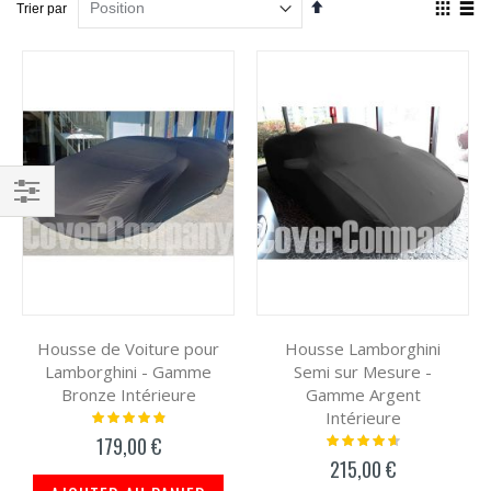
Par
Affich
Trier par
ordre
en
décroissant
Grille
List
Filtrer
par
Housse de Voiture pour
Housse Lamborghini
Lamborghini - Gamme
Semi sur Mesure -
Bronze Intérieure
Gamme Argent
Intérieure
Notation:
100%
Notation:
179,00 €
96%
215,00 €