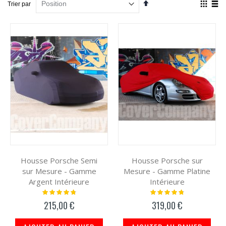
Par
Affich
Trier par
ordre
en
décroissant
Grille
List
Housse Porsche Semi
Housse Porsche sur
sur Mesure - Gamme
Mesure - Gamme Platine
Argent Intérieure
Intérieure
Notation:
Notation:
99%
98%
215,00 €
319,00 €