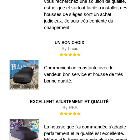
vous recherchez une solution de qualité,
esthétique et surtout facile à installer, ces
housses de sièges sont un achat
judicieux. Je suis très contente du
changement.
UN BON CHOIX
By:
Lucio
Évaluation :
100%
Communication constante avec le
vendeur, bon service et housse de très
bonne qualité.
EXCELLENT AJUSTEMENT ET QUALITÉ
By:
RBS
Évaluation :
100%
La housse que j’ai commandée s’adapte
parfaitement et la qualité est excellente.
Même si la livraison a pris plus de temps