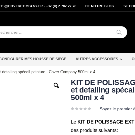
S@COVERCOMPANY.FR - +32 (0) 2 782 27 78
DE NOTRE BLOG
SE CO
Cherche
CONFIGURER MES HOUSSE DE SIÉGE
AUTRES ACCESSOIRES
C
etailing spécail peinture - Cover Company 500ml x 4
Passer
KIT DE POLISSAGE
au
et detailing spéca
début
de
500ml x 4
la
Galerie
Soyez le premier 
d’images
Le
KIT DE POLISSAGE EX
des produits suivants: