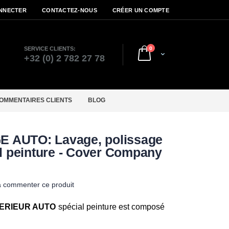
NNECTER
CONTACTEZ-NOUS
CRÉER UN COMPTE
articles
SERVICE CLIENTS:
0
Cart
r
+32 (0) 2 782 27 78
OMMENTAIRES CLIENTS
BLOG
 AUTO: Lavage, polissage
il peinture - Cover Company
à commenter ce produit
TERIEUR AUTO
spécial peinture est composé