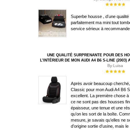
Évaluation :
100%
Superbe housse , d'une qualité 
parfaitement ma mini tout tombe
service sérieux à recommande
UNE QUALITÉ SURPRENANTE POUR DES HO
L’INTÉRIEUR DE MON AUDI A4 B6 S-LINE (2003
By:
Luisa
Évaluation :
100%
Après avoir beaucoup cherché, j
Classic pour mon Audi A4 B6 S-L
excellent. La première chose à s
ce ne sont pas des housses fin
épaisseur, une tenue et une ré
qu’on les sort de la boîte. Com
mesure, je savais qu’elles ne 
d’origine sortie d’usine, mais le 