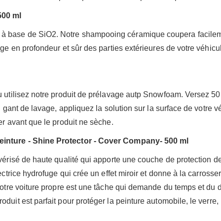
500 ml
à base de SiO2. Notre shampooing céramique coupera facilemen
age en profondeur et sûr des parties extérieures de votre véhicu
 ou utilisez notre produit de prélavage autp Snowfoam. Versez
du gant de lavage, appliquez la solution sur la surface de votre
er avant que le produit ne sèche.
einture - Shine Protector - Cover Company- 500 ml
lvérisé de haute qualité qui apporte une couche de protection de
tectrice hydrofuge qui crée un effet miroir et donne à la carros
r votre voiture propre est une tâche qui demande du temps et du
uit est parfait pour protéger la peinture automobile, le verre, l