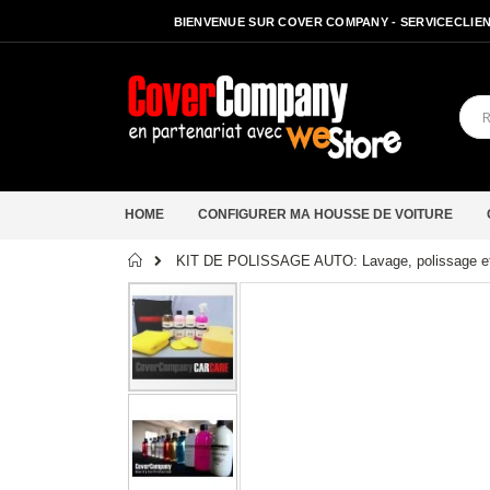
BIENVENUE SUR COVER COMPANY - SERVICECLIENT
HOME
CONFIGURER MA HOUSSE DE VOITURE
Accueil
KIT DE POLISSAGE AUTO: Lavage, polissage et d
Passer
à
la
fin
de
la
galerie
d’images