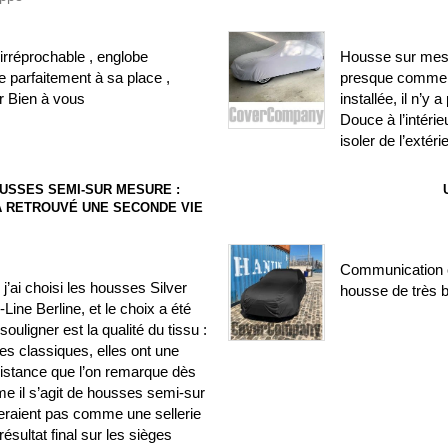
irréprochable , englobe
Housse sur mesure
 parfaitement à sa place ,
presque comme si
r Bien à vous
installée, il n’y
Douce à l’intéri
isoler de l’extéri
USSES SEMI-SUR MESURE :
) A RETROUVÉ UNE SECONDE VIE
Communication c
’ai choisi les housses Silver
housse de très b
ine Berline, et le choix a été
ouligner est la qualité du tissu :
es classiques, elles ont une
sistance que l’on remarque dès
me il s’agit de housses semi-sur
seraient pas comme une sellerie
résultat final sur les sièges