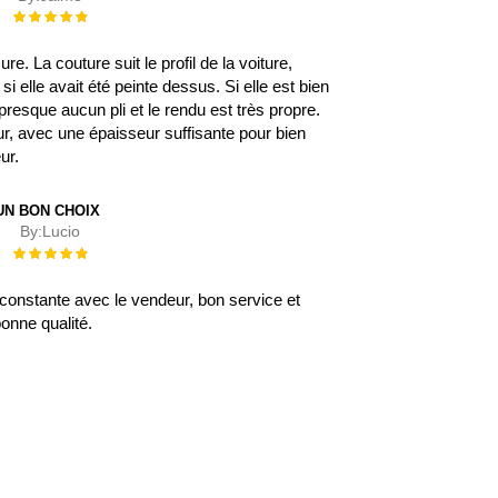
Évaluation :
100%
. La couture suit le profil de la voiture,
 elle avait été peinte dessus. Si elle est bien
 a presque aucun pli et le rendu est très propre.
eur, avec une épaisseur suffisante pour bien
eur.
UN BON CHOIX
By:
Lucio
Évaluation :
100%
onstante avec le vendeur, bon service et
onne qualité.