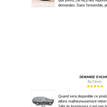
que prévu, j’ai reçu des répon
demandes. Dans l’ensemble, je s
DEMANDE D'ACH
By:
Cloclo
Évaluation :
100%
Quand sera disponible ce prod
allons malheureusement retirer 
SAV du fournisseur n´est pas b