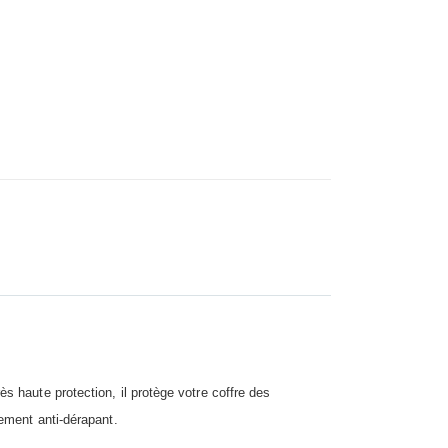
s de Coffre de Voiture sur Mesure
s haute protection, il protège votre coffre des
lement anti-dérapant.