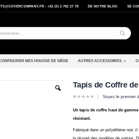
S@COVERCOMPANY.FR - +32 (0) 2 782 27 78
DE NOTRE BLOG
SE CO
Cherche
CONFIGURER MES HOUSSE DE SIÉGE
AUTRES ACCESSOIRES
C
Passer
Tapis de Coffre d
au
début
Soyez le premier 
de
la
Galerie
Un tapis de coffre haut de gamme
d’images
résistant.
Fabriqué dans un polyéthène noir, i
la plupart des modèles de voiture. De