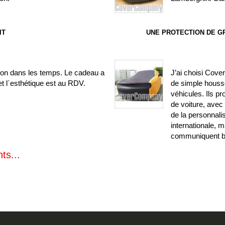
IT
UNE PROTECTION DE G
ison dans les temps. Le cadeau a
J’ai choisi Cove
t l´esthétique est au RDV.
de simple houss
véhicules. Ils 
de voiture, avec
de la personnali
internationale, m
communiquent bi
ts...