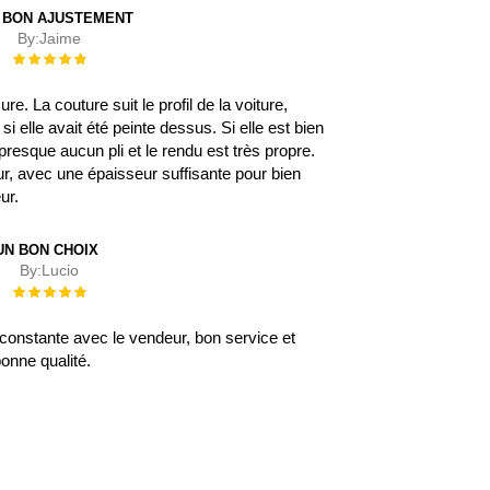
 BON AJUSTEMENT
By:
Jaime
Évaluation :
100%
. La couture suit le profil de la voiture,
 elle avait été peinte dessus. Si elle est bien
 a presque aucun pli et le rendu est très propre.
eur, avec une épaisseur suffisante pour bien
eur.
UN BON CHOIX
By:
Lucio
Évaluation :
100%
onstante avec le vendeur, bon service et
onne qualité.