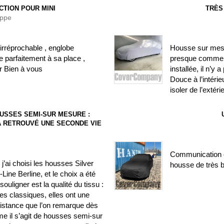
CTION POUR MINI
TRÈS
ippe
irréprochable , englobe
Housse sur mesure
 parfaitement à sa place ,
presque comme si
r Bien à vous
installée, il n’y
Douce à l’intéri
isoler de l’extéri
USSES SEMI-SUR MESURE :
) A RETROUVÉ UNE SECONDE VIE
Communication c
’ai choisi les housses Silver
housse de très b
ine Berline, et le choix a été
ouligner est la qualité du tissu :
es classiques, elles ont une
sistance que l’on remarque dès
me il s’agit de housses semi-sur