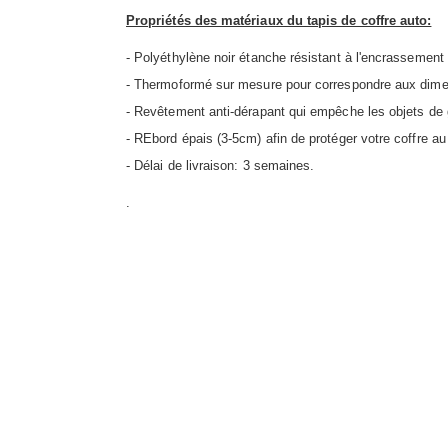
Propriétés des matériaux du tapis de coffre auto:
- Polyéthylène noir étanche résistant à l'encrassement
- Thermoformé sur mesure pour correspondre aux dime
- Revêtement anti-dérapant qui empêche les objets de g
- REbord épais (3-5cm) afin de protéger votre coffre 
- Délai de livraison: 3 semaines.
.