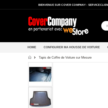
BIENVENUE SUR COVER COMPANY - SERVICECLIENT
HOME
CONFIGURER MA HOUSSE DE VOITURE
Accueil
Tapis de Coffre de Voiture sur Mesure
Passer
à
la
fin
de
la
galerie
d’images