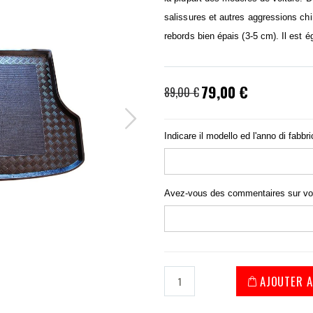
salissures et autres aggressions ch
rebords bien épais (3-5 cm). Il est 
Prix
79,00 €
89,00 €
spécial
Indicare il modello ed l'anno di fabbr
Avez-vous des commentaires sur v
AJOUTER A