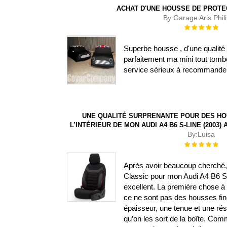
ACHAT D'UNE HOUSSE DE PROTE
By:
Garage Aris Phil
Évaluation :
100%
Superbe housse , d'une qualité 
parfaitement ma mini tout tombe
service sérieux à recommande
UNE QUALITÉ SURPRENANTE POUR DES HO
L’INTÉRIEUR DE MON AUDI A4 B6 S-LINE (2003
By:
Luisa
Évaluation :
100%
Après avoir beaucoup cherché, j
Classic pour mon Audi A4 B6 S-L
excellent. La première chose à s
ce ne sont pas des housses fin
épaisseur, une tenue et une ré
qu’on les sort de la boîte. Com