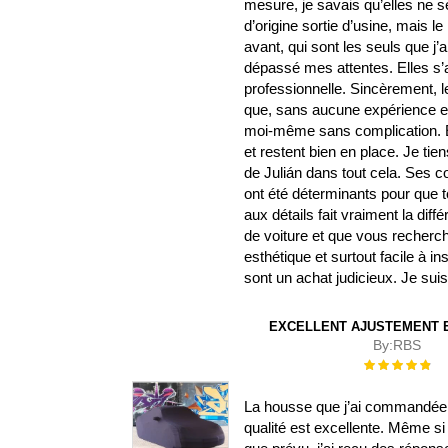
mesure, je savais qu’elles ne 
d’origine sortie d’usine, mais le 
avant, qui sont les seuls que j’
dépassé mes attentes. Elles s’aju
professionnelle. Sincèrement, l
que, sans aucune expérience en b
moi-même sans complication. El
et restent bien en place. Je ti
de Julián dans tout cela. Ses
ont été déterminants pour que t
aux détails fait vraiment la di
de voiture et que vous recherch
esthétique et surtout facile à i
sont un achat judicieux. Je su
EXCELLENT AJUSTEMENT E
By:
RBS
Évaluation :
100%
La housse que j’ai commandée s
qualité est excellente. Même si 