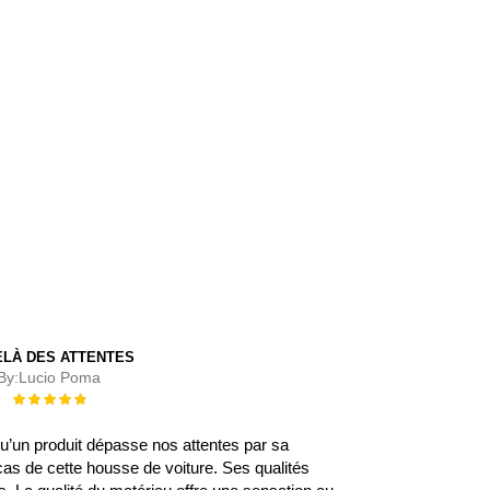
ELÀ DES ATTENTES
By:
Lucio Poma
Évaluation :
100%
 qu’un produit dépasse nos attentes par sa
 cas de cette housse de voiture. Ses qualités