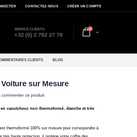
NNECTER
CONTACTEZ-NOUS
CRÉER UN COMPTE
articles
SERVICE CLIENTS:
0
Cart
r
+32 (0) 2 782 27 78
OMMENTAIRES CLIENTS
BLOG
e Voiture sur Mesure
à commenter ce produit
 en caoutchouc noir thermoformé, étanche et très
l est thermoformé 100% sur mesure pour correspondre à
 très haute protection, il protège votre coffre des