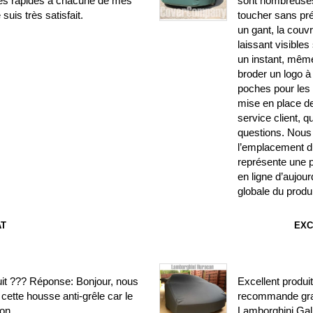
ses rapides à chacune de mes
sont nombreuses.
uis très satisfait.
toucher sans pr
un gant, la couv
laissant visible
un instant, même
broder un logo à 
poches pour les r
mise en place de 
service client, 
questions. Nous 
l’emplacement du
représente une p
en ligne d’aujourd
globale du produi
AT
EXC
uit ??? Réponse: Bonjour, nous
Excellent produit
cette housse anti-grêle car le
recommande gra
on.
Lamborghini Gal