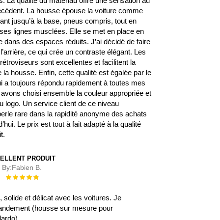
 La qualité du matériau offre une sensation au
écédent. La housse épouse la voiture comme
rant jusqu’à la base, pneus compris, tout en
s ses lignes musclées. Elle se met en place en
 dans des espaces réduits. J’ai décidé de faire
l’arrière, ce qui crée un contraste élégant. Les
étroviseurs sont excellentes et facilitent la
la housse. Enfin, cette qualité est égalée par le
qui a toujours répondu rapidement à toutes mes
avons choisi ensemble la couleur appropriée et
 logo. Un service client de ce niveau
erle rare dans la rapidité anonyme des achats
’hui. Le prix est tout à fait adapté à la qualité
t.
ELLENT PRODUIT
By:
Fabien B.
Évaluation :
100%
, solide et délicat avec les voitures. Je
ndement (housse sur mesure pour
lardo).