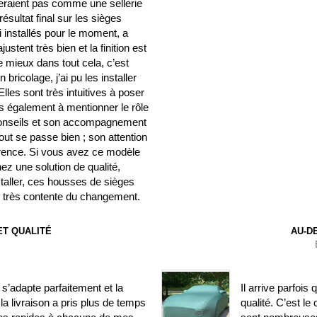
seraient pas comme une sellerie
résultat final sur les sièges
ai installés pour le moment, a
stent très bien et la finition est
e mieux dans tout cela, c’est
ricolage, j’ai pu les installer
les sont très intuitives à poser
ens également à mentionner le rôle
 conseils et son accompagnement
out se passe bien ; son attention
fférence. Si vous avez ce modèle
ez une solution de qualité,
nstaller, ces housses de sièges
is très contente du changement.
T QUALITÉ
AU-D
’adapte parfaitement et la
Il arrive parfois
la livraison a pris plus de temps
qualité. C’est le