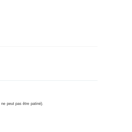
ture pour Cuir Auto - Leatherique
 ne peut pas être patiné).