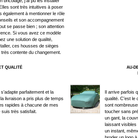
ricolage, j’ai pu les installer
les sont très intuitives à poser
ens également à mentionner le rôle
 conseils et son accompagnement
out se passe bien ; son attention
fférence. Si vous avez ce modèle
ez une solution de qualité,
nstaller, ces housses de sièges
is très contente du changement.
T QUALITÉ
AU-D
’adapte parfaitement et la
Il arrive parfois
la livraison a pris plus de temps
qualité. C’est le
ses rapides à chacune de mes
sont nombreuses.
uis très satisfait.
toucher sans pr
un gant, la couv
laissant visible
un instant, même
broder un logo à 