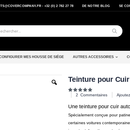
S@COVERCOMPANY.FR - +32 (0) 2 782 27 78
DE NOTRE BLOG
SE CO
Cherche
CONFIGURER MES HOUSSE DE SIÉGE
AUTRES ACCESSOIRES
C
Passer
Teinture pour Cuir
au
début
Notation:
de
100
100
% of
2
Commentaires
Ajoute
la
Galerie
d’images
Une teinture pour cuir auto
Spécialement conçue pour patiner 
certaines voitures contemporaines q