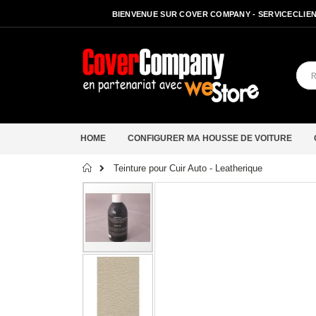
BIENVENUE SUR COVER COMPANY - SERVICECLIENT
HOME
CONFIGURER MA HOUSSE DE VOITURE
Accueil
Teinture pour Cuir Auto - Leatherique
Passer
à
la
fin
de
la
galerie
d’images