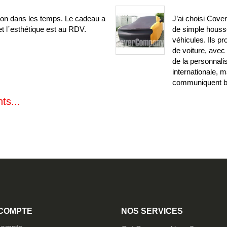
ison dans les temps. Le cadeau a
J’ai choisi Cove
t l´esthétique est au RDV.
de simple houss
véhicules. Ils 
de voiture, avec
de la personnali
internationale, m
communiquent bi
ts...
COMPTE
NOS SERVICES