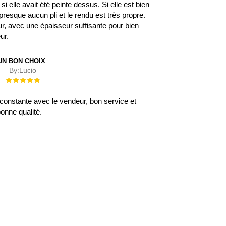
 elle avait été peinte dessus. Si elle est bien
 a presque aucun pli et le rendu est très propre.
eur, avec une épaisseur suffisante pour bien
eur.
UN BON CHOIX
By:
Lucio
Évaluation :
100%
onstante avec le vendeur, bon service et
onne qualité.