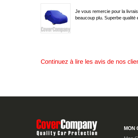
100%
Je vous remercie pour la livra
beaucoup plu. Superbe qualité e
Continuez à lire les avis de nos clien
MON 