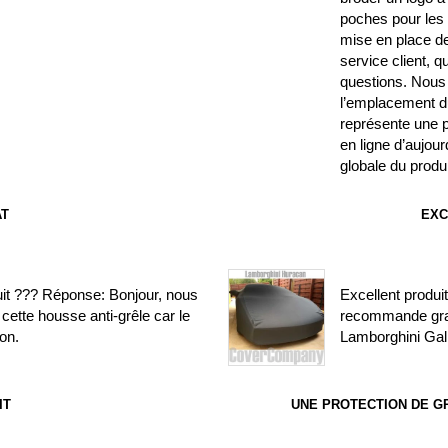
poches pour les r
mise en place de 
service client, 
questions. Nous 
l’emplacement du
représente une p
en ligne d’aujourd
globale du produi
AT
EXC
uit ??? Réponse: Bonjour, nous
Excellent produit
cette housse anti-grêle car le
recommande gra
on.
Lamborghini Gal
IT
UNE PROTECTION DE G