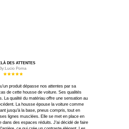
ELÀ DES ATTENTES
By:
Lucio Poma
Évaluation :
100%
 qu’un produit dépasse nos attentes par sa
 cas de cette housse de voiture. Ses qualités
 La qualité du matériau offre une sensation au
écédent. La housse épouse la voiture comme
rant jusqu’à la base, pneus compris, tout en
s ses lignes musclées. Elle se met en place en
 dans des espaces réduits. J’ai décidé de faire
l’arrière, ce qui crée un contraste élégant. Les