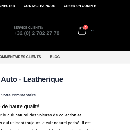
NNECTER
CONTACTEZ-NOUS
CRÉER UN COMPTE
articles
SERVICE CLIENTS:
0
Cart
r
+32 (0) 2 782 27 78
OMMENTAIRES CLIENTS
BLOG
 Auto - Leatherique
z votre commentaire
 de haute qualité.
le cuir naturel des voitures de collection et
ui utilisent toujours le cuir naturel patiné. Il est