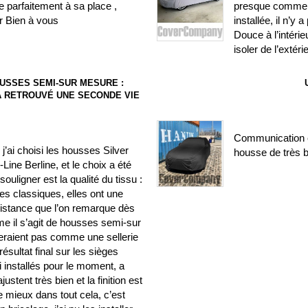
 parfaitement à sa place ,
presque comme si
r Bien à vous
installée, il n’y
Douce à l’intéri
isoler de l’extéri
USSES SEMI-SUR MESURE :
) A RETROUVÉ UNE SECONDE VIE
Communication c
’ai choisi les housses Silver
housse de très b
ine Berline, et le choix a été
ouligner est la qualité du tissu :
es classiques, elles ont une
sistance que l’on remarque dès
me il s’agit de housses semi-sur
seraient pas comme une sellerie
résultat final sur les sièges
ai installés pour le moment, a
stent très bien et la finition est
e mieux dans tout cela, c’est