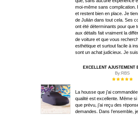
que, sans aucune expérience en b
moi-même sans complication. El
et restent bien en place. Je ti
de Julián dans tout cela. Ses
ont été déterminants pour que t
aux détails fait vraiment la di
de voiture et que vous recherch
esthétique et surtout facile à i
sont un achat judicieux. Je su
EXCELLENT AJUSTEMENT E
By:
RBS
Évaluation :
100%
La housse que j’ai commandée s
qualité est excellente. Même si 
que prévu, j’ai reçu des répon
demandes. Dans l’ensemble, je s