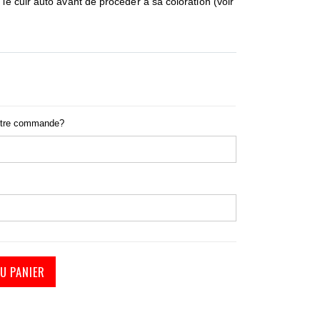
 le cuir auto avant de procéder à sa coloration (voir
otre commande?
U PANIER