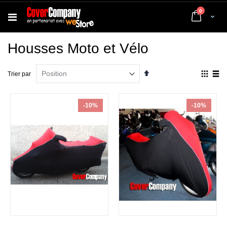
articles
0
Cart
Housses Moto et Vélo
Par
Affich
Trier par
ordre
en
décroissant
Grille
List
-10%
-10%