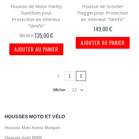
Housse de Moto Harley
Housse de Scooter
Davidson pour
Piaggio pour Protection
Protection en Intérieur
en Intérieur "SlimFit"
"SlimFit"
149,00 €
135,00 €
Prix
150,00 €
spécial
AJOUTER AU PANIER
AJOUTER AU PANIER
Page
Page
Précédent
Page
Vous lisez actuellement la 
1
2
Afficher
HOUSSES MOTO ET VÉLO
Housses Moto Autres Marques
Housses moto BMW