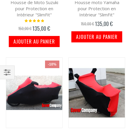
Housse de Moto Suzuki
Housse moto Yamaha
pour Protection en
pour Protection en
Intérieur "SlimFit"
Intérieur "SlimFit"
Notation:
135,00 €
Prix
150,00 €
100%
135,00 €
Prix
spécial
150,00 €
spécial
AJOUTER AU PANIER
AJOUTER AU PANIER
-10%
Filtrer
par