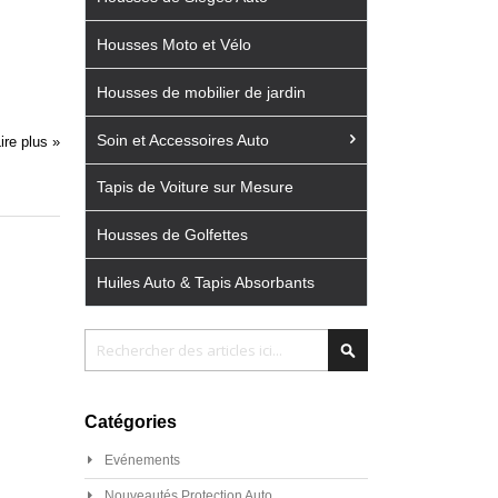
Housses Moto et Vélo
Housses de mobilier de jardin
Soin et Accessoires Auto
ire plus »
Tapis de Voiture sur Mesure
Housses de Golfettes
Huiles Auto & Tapis Absorbants
Chercher
Chercher
Catégories
Evénements
Nouveautés Protection Auto