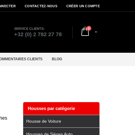
NNECTER
CONTACTEZ-NOUS
CRÉER UN COMPTE
articles
SERVICE CLIENTS:
0
Cart
r
+32 (0) 2 782 27 78
OMMENTAIRES CLIENTS
BLOG
Housses par catégorie
ches
Housse de Voiture
Housses de Sièges Auto