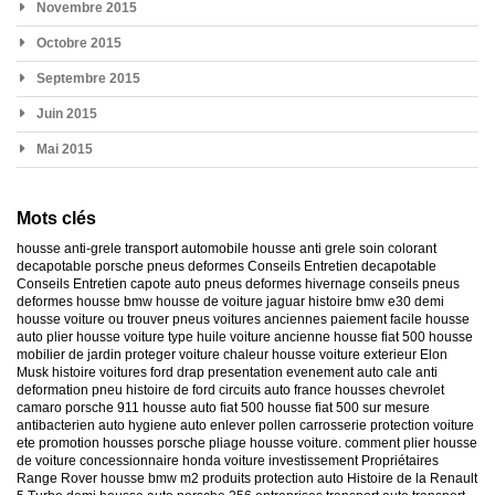
Novembre 2015
Octobre 2015
Septembre 2015
Juin 2015
Mai 2015
Mots clés
housse anti-grele
transport automobile
housse anti grele
soin colorant
decapotable
porsche
pneus deformes
Conseils Entretien decapotable
Conseils Entretien capote auto
pneus deformes hivernage
conseils pneus
deformes
housse bmw
housse de voiture jaguar
histoire bmw e30
demi
housse voiture
ou trouver pneus voitures anciennes
paiement facile housse
auto
plier housse voiture
type huile voiture ancienne
housse fiat 500
housse
mobilier de jardin
proteger voiture chaleur
housse voiture exterieur
Elon
Musk
histoire voitures ford
drap presentation evenement auto
cale anti
deformation pneu
histoire de ford
circuits auto france
housses chevrolet
camaro
porsche 911
housse auto fiat 500
housse fiat 500 sur mesure
antibacterien auto
hygiene auto
enlever pollen carrosserie
protection voiture
ete
promotion housses porsche
pliage housse voiture. comment plier housse
de voiture
concessionnaire honda
voiture investissement
Propriétaires
Range Rover
housse bmw m2
produits protection auto
Histoire de la Renault