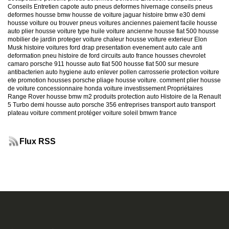
Conseils Entretien capote auto
pneus deformes hivernage
conseils pneus
deformes
housse bmw
housse de voiture jaguar
histoire bmw e30
demi
housse voiture
ou trouver pneus voitures anciennes
paiement facile housse
auto
plier housse voiture
type huile voiture ancienne
housse fiat 500
housse
mobilier de jardin
proteger voiture chaleur
housse voiture exterieur
Elon
Musk
histoire voitures ford
drap presentation evenement auto
cale anti
deformation pneu
histoire de ford
circuits auto france
housses chevrolet
camaro
porsche 911
housse auto fiat 500
housse fiat 500 sur mesure
antibacterien auto
hygiene auto
enlever pollen carrosserie
protection voiture
ete
promotion housses porsche
pliage housse voiture. comment plier housse
de voiture
concessionnaire honda
voiture investissement
Propriétaires
Range Rover
housse bmw m2
produits protection auto
Histoire de la Renault
5 Turbo
demi housse auto
porsche 356
entreprises transport auto
transport
plateau voiture
comment protéger voiture soleil
bmwm france
Flux RSS