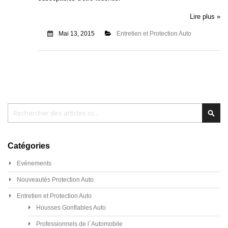
Lire plus »
Mai 13, 2015
Entretien et Protection Auto
Chercher
Cher
Catégories
Evénements
Nouveautés Protection Auto
Entretien et Protection Auto
Housses Gonflables Auto
Professionnels de l´Automobile