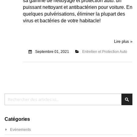
sa gamme de nettoyage et protection auto: un
puissant nettoyant et antibactérien pour voiture. En
quelques pulvérisations, éliminer la plupart des
virus et bactéries de votre habitacle!
Lire plus »
Septembre 01, 2021
Entretien et Protection Auto
Chercher
Cher
Catégories
Evénements