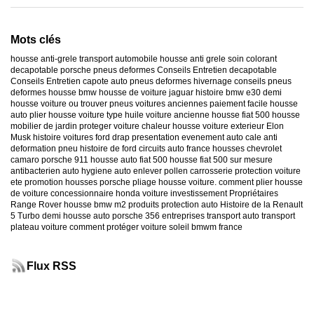
Mots clés
housse anti-grele
transport automobile
housse anti grele
soin colorant
decapotable
porsche
pneus deformes
Conseils Entretien decapotable
Conseils Entretien capote auto
pneus deformes hivernage
conseils pneus
deformes
housse bmw
housse de voiture jaguar
histoire bmw e30
demi
housse voiture
ou trouver pneus voitures anciennes
paiement facile housse
auto
plier housse voiture
type huile voiture ancienne
housse fiat 500
housse
mobilier de jardin
proteger voiture chaleur
housse voiture exterieur
Elon
Musk
histoire voitures ford
drap presentation evenement auto
cale anti
deformation pneu
histoire de ford
circuits auto france
housses chevrolet
camaro
porsche 911
housse auto fiat 500
housse fiat 500 sur mesure
antibacterien auto
hygiene auto
enlever pollen carrosserie
protection voiture
ete
promotion housses porsche
pliage housse voiture. comment plier housse
de voiture
concessionnaire honda
voiture investissement
Propriétaires
Range Rover
housse bmw m2
produits protection auto
Histoire de la Renault
5 Turbo
demi housse auto
porsche 356
entreprises transport auto
transport
plateau voiture
comment protéger voiture soleil
bmwm france
Flux RSS