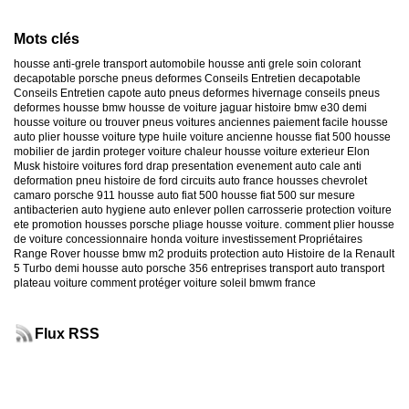
Mots clés
housse anti-grele
transport automobile
housse anti grele
soin colorant
decapotable
porsche
pneus deformes
Conseils Entretien decapotable
Conseils Entretien capote auto
pneus deformes hivernage
conseils pneus
deformes
housse bmw
housse de voiture jaguar
histoire bmw e30
demi
housse voiture
ou trouver pneus voitures anciennes
paiement facile housse
auto
plier housse voiture
type huile voiture ancienne
housse fiat 500
housse
mobilier de jardin
proteger voiture chaleur
housse voiture exterieur
Elon
Musk
histoire voitures ford
drap presentation evenement auto
cale anti
deformation pneu
histoire de ford
circuits auto france
housses chevrolet
camaro
porsche 911
housse auto fiat 500
housse fiat 500 sur mesure
antibacterien auto
hygiene auto
enlever pollen carrosserie
protection voiture
ete
promotion housses porsche
pliage housse voiture. comment plier housse
de voiture
concessionnaire honda
voiture investissement
Propriétaires
Range Rover
housse bmw m2
produits protection auto
Histoire de la Renault
5 Turbo
demi housse auto
porsche 356
entreprises transport auto
transport
plateau voiture
comment protéger voiture soleil
bmwm france
Flux RSS