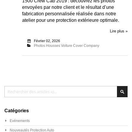
1500 Crew Cab 2019 : découvrez les photos
envoyées par notre client et le résultat d’une
fabrication personnalisée réalisée dans notre
atelier pour une protection extérieure optimale.
Lire plus »
Février 02, 2026
Photos Housses Voiture Cover Company
Chercher
Cher
Catégories
Evénements
Nouveautés Protection Auto