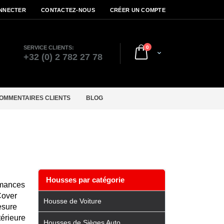
NNECTER
CONTACTEZ-NOUS
CRÉER UN COMPTE
articles
SERVICE CLIENTS:
0
Cart
r
+32 (0) 2 782 27 78
OMMENTAIRES CLIENTS
BLOG
Housses par catégorie
rmances
Cover
Housse de Voiture
esure
térieure
Housses de Sièges Auto