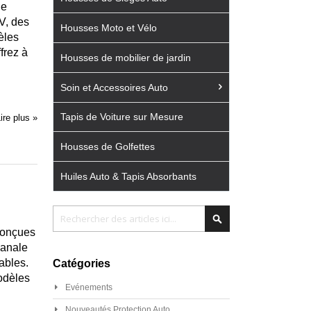
ne
V, des
Housses Moto et Vélo
èles
frez à
Housses de mobilier de jardin
Soin et Accessoires Auto
Tapis de Voiture sur Mesure
ire plus »
Housses de Golfettes
Huiles Auto & Tapis Absorbants
Chercher
Chercher
conçues
sanale
ables.
Catégories
odèles
Evénements
Nouveautés Protection Auto