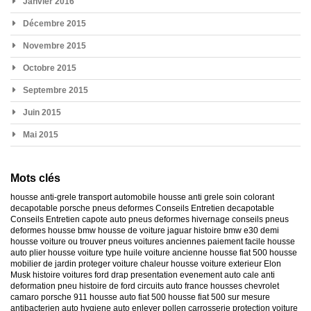
Janvier 2016
Décembre 2015
Novembre 2015
Octobre 2015
Septembre 2015
Juin 2015
Mai 2015
Mots clés
housse anti-grele
transport automobile
housse anti grele
soin colorant
decapotable
porsche
pneus deformes
Conseils Entretien decapotable
Conseils Entretien capote auto
pneus deformes hivernage
conseils pneus
deformes
housse bmw
housse de voiture jaguar
histoire bmw e30
demi
housse voiture
ou trouver pneus voitures anciennes
paiement facile housse
auto
plier housse voiture
type huile voiture ancienne
housse fiat 500
housse
mobilier de jardin
proteger voiture chaleur
housse voiture exterieur
Elon
Musk
histoire voitures ford
drap presentation evenement auto
cale anti
deformation pneu
histoire de ford
circuits auto france
housses chevrolet
camaro
porsche 911
housse auto fiat 500
housse fiat 500 sur mesure
antibacterien auto
hygiene auto
enlever pollen carrosserie
protection voiture