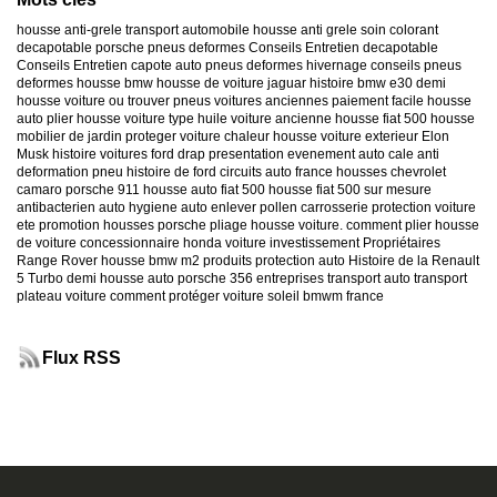
housse anti-grele
transport automobile
housse anti grele
soin colorant
decapotable
porsche
pneus deformes
Conseils Entretien decapotable
Conseils Entretien capote auto
pneus deformes hivernage
conseils pneus
deformes
housse bmw
housse de voiture jaguar
histoire bmw e30
demi
housse voiture
ou trouver pneus voitures anciennes
paiement facile housse
auto
plier housse voiture
type huile voiture ancienne
housse fiat 500
housse
mobilier de jardin
proteger voiture chaleur
housse voiture exterieur
Elon
Musk
histoire voitures ford
drap presentation evenement auto
cale anti
deformation pneu
histoire de ford
circuits auto france
housses chevrolet
camaro
porsche 911
housse auto fiat 500
housse fiat 500 sur mesure
antibacterien auto
hygiene auto
enlever pollen carrosserie
protection voiture
ete
promotion housses porsche
pliage housse voiture. comment plier housse
de voiture
concessionnaire honda
voiture investissement
Propriétaires
Range Rover
housse bmw m2
produits protection auto
Histoire de la Renault
5 Turbo
demi housse auto
porsche 356
entreprises transport auto
transport
plateau voiture
comment protéger voiture soleil
bmwm france
Flux RSS