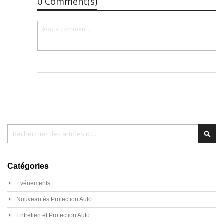
0 Comment(s)
Chercher
Cher
Catégories
Evénements
Nouveautés Protection Auto
Entretien et Protection Auto