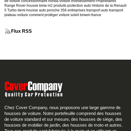
de voiture
concessionnaire honda
voiture investissement
Propriétaires
Range Rover
housse bmw m2
produits protection auto
Histoire de la Renault
5 Turbo
demi housse auto
porsche 356
entreprises transport auto
transport
plateau voiture
comment protéger voiture soleil
bmwm france
Flux RSS
Chez Cover Company, nous proposons une large gamme de
housses de voiture. Notre portefeuille comprend des housses
de voiture standard et sur mesure, des housses de siège, des
housses de mobilier de jardin, des housses de moto et autres.
Tous nos produits sont fabriqués à la main et en utilisant un