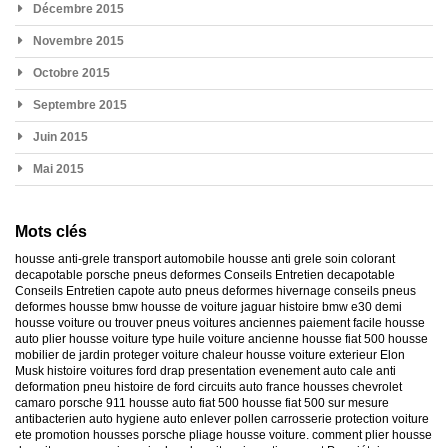
Décembre 2015
Novembre 2015
Octobre 2015
Septembre 2015
Juin 2015
Mai 2015
Mots clés
housse anti-grele
transport automobile
housse anti grele
soin colorant
decapotable
porsche
pneus deformes
Conseils Entretien decapotable
Conseils Entretien capote auto
pneus deformes hivernage
conseils pneus
deformes
housse bmw
housse de voiture jaguar
histoire bmw e30
demi
housse voiture
ou trouver pneus voitures anciennes
paiement facile housse
auto
plier housse voiture
type huile voiture ancienne
housse fiat 500
housse
mobilier de jardin
proteger voiture chaleur
housse voiture exterieur
Elon
Musk
histoire voitures ford
drap presentation evenement auto
cale anti
deformation pneu
histoire de ford
circuits auto france
housses chevrolet
camaro
porsche 911
housse auto fiat 500
housse fiat 500 sur mesure
antibacterien auto
hygiene auto
enlever pollen carrosserie
protection voiture
ete
promotion housses porsche
pliage housse voiture. comment plier housse