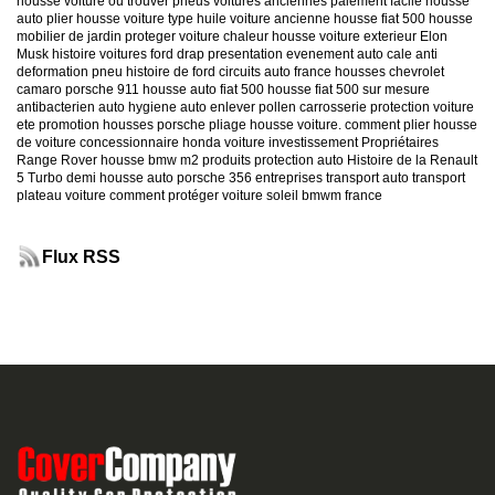
housse voiture
ou trouver pneus voitures anciennes
paiement facile housse
auto
plier housse voiture
type huile voiture ancienne
housse fiat 500
housse
mobilier de jardin
proteger voiture chaleur
housse voiture exterieur
Elon
Musk
histoire voitures ford
drap presentation evenement auto
cale anti
deformation pneu
histoire de ford
circuits auto france
housses chevrolet
camaro
porsche 911
housse auto fiat 500
housse fiat 500 sur mesure
antibacterien auto
hygiene auto
enlever pollen carrosserie
protection voiture
ete
promotion housses porsche
pliage housse voiture. comment plier housse
de voiture
concessionnaire honda
voiture investissement
Propriétaires
Range Rover
housse bmw m2
produits protection auto
Histoire de la Renault
5 Turbo
demi housse auto
porsche 356
entreprises transport auto
transport
plateau voiture
comment protéger voiture soleil
bmwm france
Flux RSS