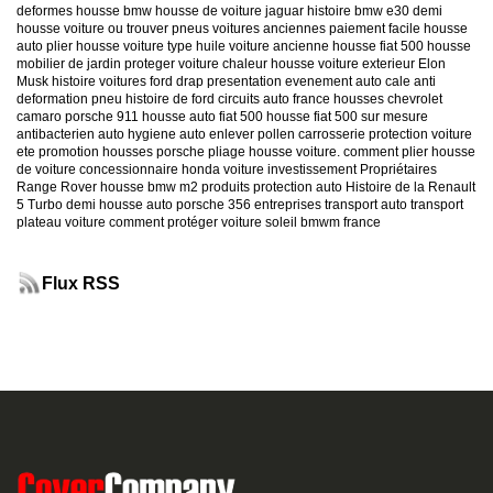
deformes
housse bmw
housse de voiture jaguar
histoire bmw e30
demi
housse voiture
ou trouver pneus voitures anciennes
paiement facile housse
auto
plier housse voiture
type huile voiture ancienne
housse fiat 500
housse
mobilier de jardin
proteger voiture chaleur
housse voiture exterieur
Elon
Musk
histoire voitures ford
drap presentation evenement auto
cale anti
deformation pneu
histoire de ford
circuits auto france
housses chevrolet
camaro
porsche 911
housse auto fiat 500
housse fiat 500 sur mesure
antibacterien auto
hygiene auto
enlever pollen carrosserie
protection voiture
ete
promotion housses porsche
pliage housse voiture. comment plier housse
de voiture
concessionnaire honda
voiture investissement
Propriétaires
Range Rover
housse bmw m2
produits protection auto
Histoire de la Renault
5 Turbo
demi housse auto
porsche 356
entreprises transport auto
transport
plateau voiture
comment protéger voiture soleil
bmwm france
Flux RSS