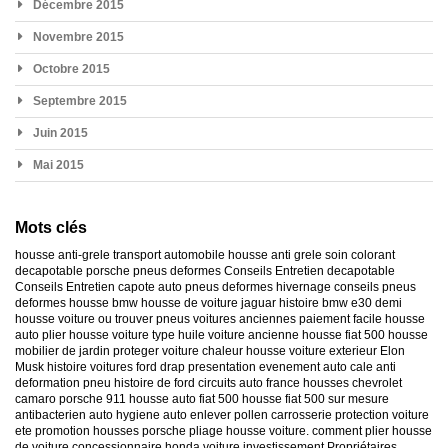
Décembre 2015
Novembre 2015
Octobre 2015
Septembre 2015
Juin 2015
Mai 2015
Mots clés
housse anti-grele
transport automobile
housse anti grele
soin colorant
decapotable
porsche
pneus deformes
Conseils Entretien decapotable
Conseils Entretien capote auto
pneus deformes hivernage
conseils pneus
deformes
housse bmw
housse de voiture jaguar
histoire bmw e30
demi
housse voiture
ou trouver pneus voitures anciennes
paiement facile housse
auto
plier housse voiture
type huile voiture ancienne
housse fiat 500
housse
mobilier de jardin
proteger voiture chaleur
housse voiture exterieur
Elon
Musk
histoire voitures ford
drap presentation evenement auto
cale anti
deformation pneu
histoire de ford
circuits auto france
housses chevrolet
camaro
porsche 911
housse auto fiat 500
housse fiat 500 sur mesure
antibacterien auto
hygiene auto
enlever pollen carrosserie
protection voiture
ete
promotion housses porsche
pliage housse voiture. comment plier housse
de voiture
concessionnaire honda
voiture investissement
Propriétaires