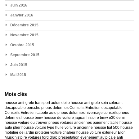
Juin 2016
Janvier 2016
Décembre 2015
Novembre 2015
Octobre 2015
Septembre 2015
Juin 2015
Mai 2015
Mots clés
housse anti-grele
transport automobile
housse anti grele
soin colorant
decapotable
porsche
pneus deformes
Conseils Entretien decapotable
Conseils Entretien capote auto
pneus deformes hivernage
conseils pneus
deformes
housse bmw
housse de voiture jaguar
histoire bmw e30
demi
housse voiture
ou trouver pneus voitures anciennes
paiement facile housse
auto
plier housse voiture
type huile voiture ancienne
housse fiat 500
housse
mobilier de jardin
proteger voiture chaleur
housse voiture exterieur
Elon
Musk
histoire voitures ford
drap presentation evenement auto
cale anti