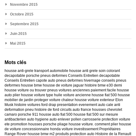
Novembre 2015
Octobre 2015
Septembre 2015
Juin 2015
Mai 2015
Mots clés
housse anti-grele
transport automobile
housse anti grele
soin colorant
decapotable
porsche
pneus deformes
Conseils Entretien decapotable
Conseils Entretien capote auto
pneus deformes hivernage
conseils pneus
deformes
housse bmw
housse de voiture jaguar
histoire bmw e30
demi
housse voiture
ou trouver pneus voitures anciennes
paiement facile housse
auto
plier housse voiture
type huile voiture ancienne
housse fiat 500
housse
mobilier de jardin
proteger voiture chaleur
housse voiture exterieur
Elon
Musk
histoire voitures ford
drap presentation evenement auto
cale anti
deformation pneu
histoire de ford
circuits auto france
housses chevrolet
camaro
porsche 911
housse auto fiat 500
housse fiat 500 sur mesure
antibacterien auto
hygiene auto
enlever pollen carrosserie
protection voiture
ete
promotion housses porsche
pliage housse voiture. comment plier housse
de voiture
concessionnaire honda
voiture investissement
Propriétaires
Range Rover
housse bmw m2
produits protection auto
Histoire de la Renault